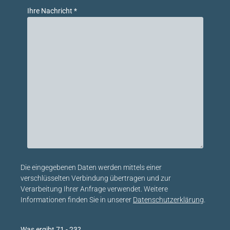
Ihre Nachricht *
Bitte lasse dieses Feld leer.
Die eingegebenen Daten werden mittels einer
verschlüsselten Verbindung übertragen und zur
Verarbeitung Ihrer Anfrage verwendet. Weitere
Informationen finden Sie in unserer
Datenschutzerklärung
.
Was ergibt 71 - 23?